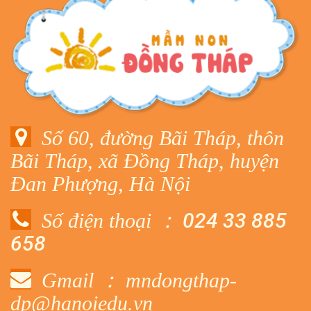
Số 60, đường Bãi Tháp, thôn
Bãi Tháp, xã Đồng Tháp, huyện
Đan Phượng, Hà Nội
024 33 885
Số điện thoại ：
658
Gmail ： mndongthap-
dp@hanoiedu.vn