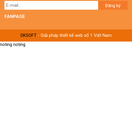
Đăng ký
FANPAGE
DKSOFT
- Giải pháp thiết kế web số 1 Việt Nam
noting noting