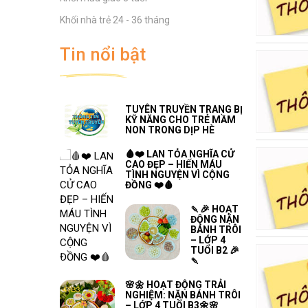
CHO TRẺ MẦM NON DỊP
HÈ
Khối nhà trẻ 24 - 36 tháng
THÔNG BÁO TUYỂN SINH
VÀO TRƯỜNG MẦM NON
Tin nổi bật
ĐỒNG THÁP NĂM HỌC
2026 - 2027
TUYÊN TRUYỀN TRANG BỊ
KỸ NĂNG CHO TRẺ MẦM
NON TRONG DỊP HÈ
🩸❤️ LAN TỎA NGHĨA CỬ
CAO ĐẸP – HIẾN MÁU
TÌNH NGUYỆN VÌ CỘNG
ĐỒNG ❤️🩸
🍡🎉 HOẠT
ĐỘNG NẶN
BÁNH TRÔI
– LỚP 4
TUỔI B2 🎉
🍡
🌸🌼 HOẠT ĐỘNG TRẢI
NGHIỆM: NẶN BÁNH TRÔI
– LỚP 4 TUỔI B3🌼🌸