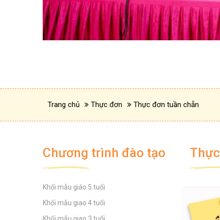
Trang chủ
Thực đơn
Thực đơn tuần chẵn
Chương trình đào tạo
Thực
Khối mẫu giáo 5 tuổi
TUYÊN TRUYỀN CÁC BIỆN
Khối mẫu giao 4 tuổi
PHÁP PHÒNG CHỐNG
BỆNH TRUYỀN NHIỄM
Khối mẫu giao 3 tuổi