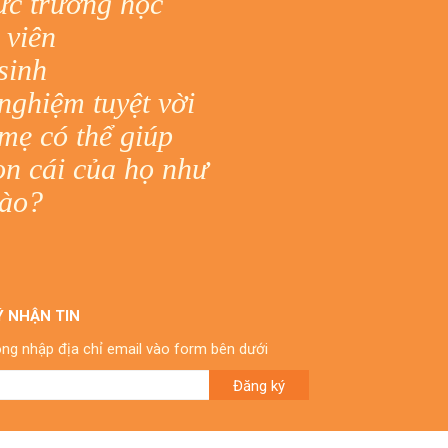
tức trường học
 viên
sinh
nghiệm tuyệt vời
mẹ có thể giúp
on cái của họ như
nào?
Ý NHẬN TIN
òng nhập địa chỉ email vào form bên dưới
Đăng ký