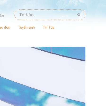
Nội
ực đơn
Tuyển sinh
Tin Tức