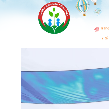
Tran
Y tế