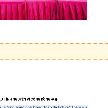
ÁU TÌNH NGUYỆN VÌ CỘNG ĐỒNG ❤️🩸
ên Trường Mầm non Đồng Tháp đã tích cực tham gia 