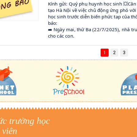
Kính gửi: Quý phụ huynh học sinh 💥Că
tạo Hà Nội về việc chủ động ứng phó với
học sinh trước diễn biến phức tạp của th
báo:
➡️ Ngày mai, thứ Ba (22/7/2025), nhà t
cho các con.
1
2
3
tức trường học
 viên