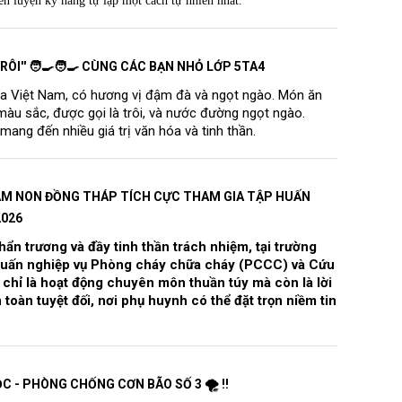
èn luyện kỹ năng tự lập một cách tự nhiên nhất.
ÔI'' 🧑‍🍳🧑‍🍳 CÙNG CÁC BẠN NHỎ LỚP 5TA4
ủa Việt Nam, có hương vị đậm đà và ngọt ngào. Món ăn
màu sắc, được gọi là trôi, và nước đường ngọt ngào.
ang đến nhiều giá trị văn hóa và tinh thần.
MẦM NON ĐỒNG THÁP TÍCH CỰC THAM GIA TẬP HUẤN
2026
ẩn trương và đầy tinh thần trách nhiệm, tại trường
huấn nghiệp vụ Phòng cháy chữa cháy (PCCC) và Cứu
chỉ là hoạt động chuyên môn thuần túy mà còn là lời
toàn tuyệt đối, nơi phụ huynh có thể đặt trọn niềm tin
ỌC - PHÒNG CHỐNG CƠN BÃO SỐ 3 🌪 ‼️