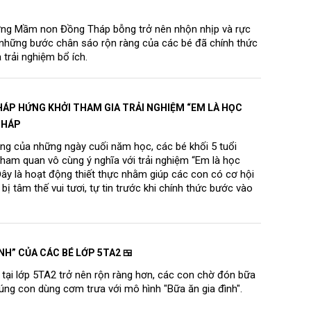
ường Mầm non Đồng Tháp bỗng trở nên nhộn nhịp và rực
, những bước chân sáo rộn ràng của các bé đã chính thức
trải nghiệm bổ ích.
HÁP HỨNG KHỞI THAM GIA TRẢI NGHIỆM “EM LÀ HỌC
THÁP
àng của những ngày cuối năm học, các bé khối 5 tuổi
m quan vô cùng ý nghĩa với trải nghiệm “Em là học
Đây là hoạt động thiết thực nhằm giúp các con có cơ hội
ị tâm thế vui tươi, tự tin trước khi chính thức bước vào
NH” CỦA CÁC BÉ LỚP 5TA2 🍱
 tại lớp 5TA2 trở nên rộn ràng hơn, các con chờ đón bữa
chúng con dùng cơm trưa với mô hình "Bữa ăn gia đình".