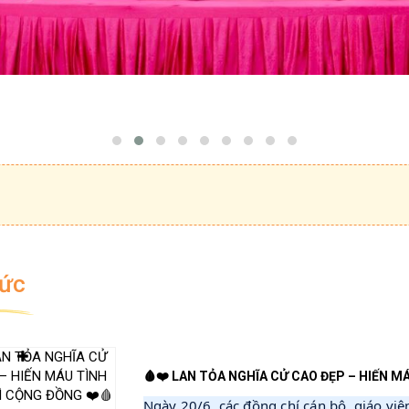
Tức
🩸❤️ LAN TỎA NGHĨA CỬ CAO ĐẸP – HIẾN M
Ngày 20/6, các đồng chí cán bộ, giáo vi