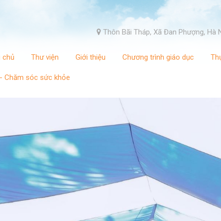
Thôn Bãi Tháp, Xã Đan Phượng, Hà 
g chủ
Thư viện
Giới thiệu
Chương trình giáo dục
Th
 - Chăm sóc sức khỏe