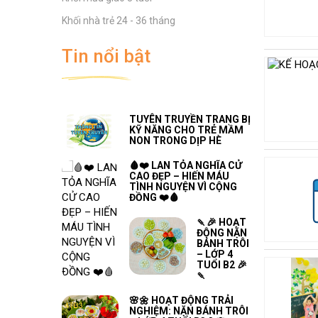
CHO TRẺ MẦM NON DỊP
HÈ
Khối nhà trẻ 24 - 36 tháng
THÔNG BÁO TUYỂN SINH
VÀO TRƯỜNG MẦM NON
Tin nổi bật
ĐỒNG THÁP NĂM HỌC
2026 - 2027
TUYÊN TRUYỀN TRANG BỊ
KỸ NĂNG CHO TRẺ MẦM
NON TRONG DỊP HÈ
🩸❤️ LAN TỎA NGHĨA CỬ
CAO ĐẸP – HIẾN MÁU
TÌNH NGUYỆN VÌ CỘNG
ĐỒNG ❤️🩸
🍡🎉 HOẠT
ĐỘNG NẶN
BÁNH TRÔI
– LỚP 4
TUỔI B2 🎉
🍡
🌸🌼 HOẠT ĐỘNG TRẢI
NGHIỆM: NẶN BÁNH TRÔI
– LỚP 4 TUỔI B3🌼🌸