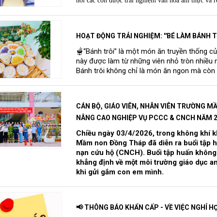
nơi các con được trải nghiệm văn hóa ẩm thực và r
HOẠT ĐỘNG TRẢI NGHIỆM: ''BÉ LÀM BÁNH TR
🫕“Bánh trôi” là một món ăn truyền thống c
này được làm từ những viên nhỏ tròn nhiều 
Bánh trôi không chỉ là món ăn ngon mà còn m
CÁN BỘ, GIÁO VIÊN, NHÂN VIÊN TRƯỜNG 
NÂNG CAO NGHIỆP VỤ PCCC & CNCH NĂM 
Chiều ngày 03/4/2026, trong không khí kh
Mầm non Đồng Tháp đã diễn ra buổi tập 
nạn cứu hộ (CNCH). Buổi tập huấn không 
khẳng định về một môi trường giáo dục an 
khi gửi gắm con em mình.
📢 THÔNG BÁO KHẨN CẤP - VỀ VIỆC NGHỈ H