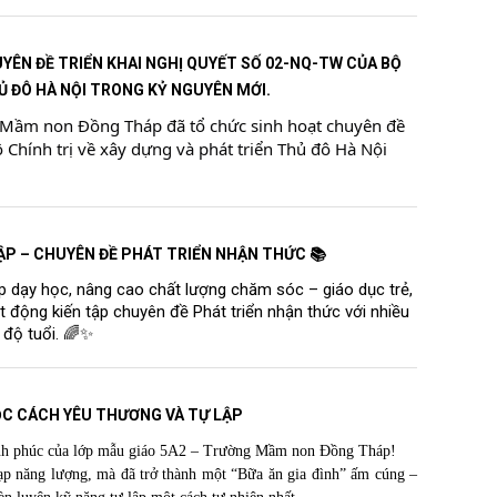
YÊN ĐỀ TRIỂN KHAI NGHỊ QUYẾT SỐ 02-NQ-TW CỦA BỘ
Ủ ĐÔ HÀ NỘI TRONG KỶ NGUYÊN MỚI.
Mầm non Đồng Tháp đã tổ chức sinh hoạt chuyên đề
 Chính trị về xây dựng và phát triển Thủ đô Hà Nội
TẬP – CHUYÊN ĐỀ PHÁT TRIỂN NHẬN THỨC 📚
p dạy học, nâng cao chất lượng chăm sóc – giáo dục trẻ,
động kiến tập chuyên đề Phát triển nhận thức với nhiều
 độ tuổi. 🌈✨
 HỌC CÁCH YÊU THƯƠNG VÀ TỰ LẬP
nh phúc của lớp mẫu giáo 5A2 – Trường Mầm non Đồng Tháp!
nạp năng lượng, mà đã trở thành một “Bữa ăn gia đình” ấm cúng –