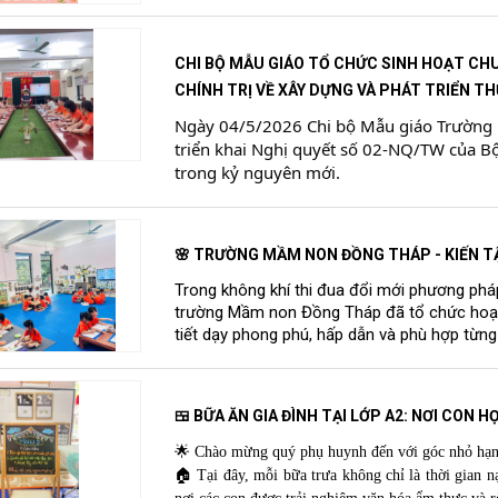
CHI BỘ MẪU GIÁO TỔ CHỨC SINH HOẠT CHU
CHÍNH TRỊ VỀ XÂY DỰNG VÀ PHÁT TRIỂN TH
Ngày 04/5/2026 Chi bộ Mẫu giáo Trường 
triển khai Nghị quyết số 02-NQ/TW của Bộ
trong kỷ nguyên mới.
​​🌸 TRƯỜNG MẦM NON ĐỒNG THÁP - KIẾN 
Trong không khí thi đua đổi mới phương phá
trường Mầm non Đồng Tháp đã tổ chức hoạt 
tiết dạy phong phú, hấp dẫn và phù hợp từng
🍱 BỮA ĂN GIA ĐÌNH TẠI LỚP A2: NƠI CON
🌟 Chào mừng quý phụ huynh đến với góc nhỏ hạ
🏠 Tại đây, mỗi bữa trưa không chỉ là thời gian 