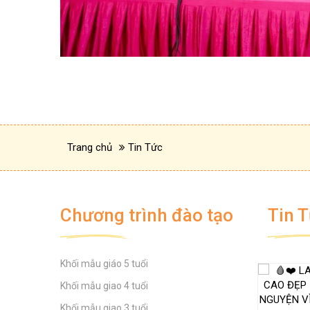
Trang chủ
Tin Tức
Chương trình đào tạo
Tin 
Khối mẫu giáo 5 tuổi
TUYÊN TRUYỀN CÁC BIỆN
Khối mẫu giao 4 tuổi
PHÁP PHÒNG CHỐNG
BỆNH TRUYỀN NHIỄM
Khối mẫu giao 3 tuổi