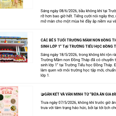
Sáng ngày 08/6/2026, bầu không khí tại Tr
rỡ hơn bao giờ hết. Tiếng cười nói ngây thơ
mở màn cho một mùa hè đầy ắp niềm vui và 
​​CÁC BÉ 5 TUỔI TRƯỜNG MẦM NON ĐỒNG T
SINH LỚP 1” TẠI TRƯỜNG TIỂU HỌC ĐỒNG 
Sáng ngày 18/5/2026, trong không khí rộn r
Trường Mầm non Đồng Tháp đã có chuyến tha
sinh lớp 1” tại Trường Tiểu học Đồng Tháp. 
làm quen với môi trường học tập mới, chuẩn b
lớp 1.
🤝GẮN KẾT VÀ VĂN MINH TỪ “BỮA ĂN GIA ĐÌ
Trưa ngày 07/5/2026, không khí trước giờ ăn
trưa với tâm trạng háo hức, bởi lại tới lịch 